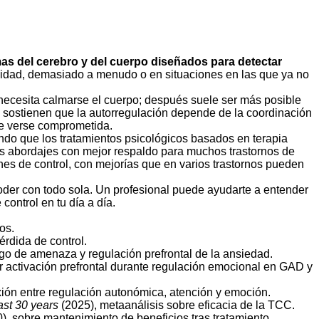
as del cerebro y del cuerpo diseñados para detectar
idad, demasiado a menudo o en situaciones en las que ya no
 necesita calmarse el cuerpo; después suele ser más posible
l sostienen que la autorregulación depende de la coordinación
de verse comprometida.
ndo que los tratamientos psicológicos basados en terapia
os abordajes con mejor respaldo para muchos trastornos de
nes de control, con mejorías que en varios trastornos pueden
poder con todo sola. Un profesional puede ayudarte a entender
ontrol en tu día a día.
os.
érdida de control.
sgo de amenaza y regulación prefrontal de la ansiedad.
 activación prefrontal durante regulación emocional en GAD y
ión entre regulación autonómica, atención y emoción.
ast 30 years
(2025), metaanálisis sobre eficacia de la TCC.
, sobre mantenimiento de beneficios tras tratamiento.