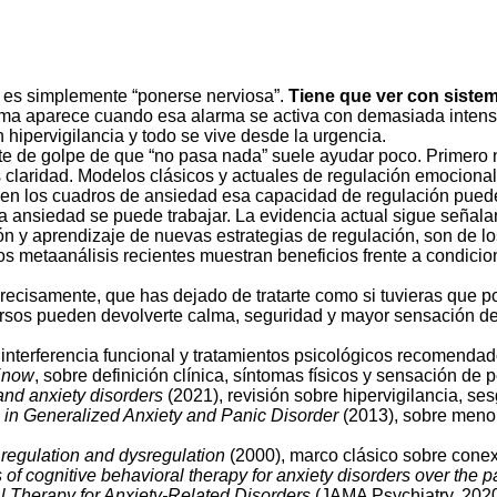
o es simplemente “ponerse nerviosa”.
Tiene que ver con sistem
ma aparece cuando esa alarma se activa con demasiada intens
n hipervigilancia y todo se vive desde la urgencia.
erte de golpe de que “no pasa nada” suele ayudar poco. Primero
s claridad. Modelos clásicos y actuales de regulación emociona
ue en los cuadros de ansiedad esa capacidad de regulación pue
a ansiedad se puede trabajar. La evidencia actual sigue señala
n y aprendizaje de nuevas estrategias de regulación, son de l
s metaanálisis recientes muestran beneficios frente a condicio
 precisamente, que has dejado de tratarte como si tuvieras que 
rsos pueden devolverte calma, seguridad y mayor sensación de c
interferencia funcional y tratamientos psicológicos recomendad
Know
, sobre definición clínica, síntomas físicos y sensación de p
 and anxiety disorders
(2021), revisión sobre hipervigilancia, se
 in Generalized Anxiety and Panic Disorder
(2013), sobre menor
 regulation and dysregulation
(2000), marco clásico sobre conex
 of cognitive behavioral therapy for anxiety disorders over the p
 Therapy for Anxiety-Related Disorders
(JAMA Psychiatry, 2020)