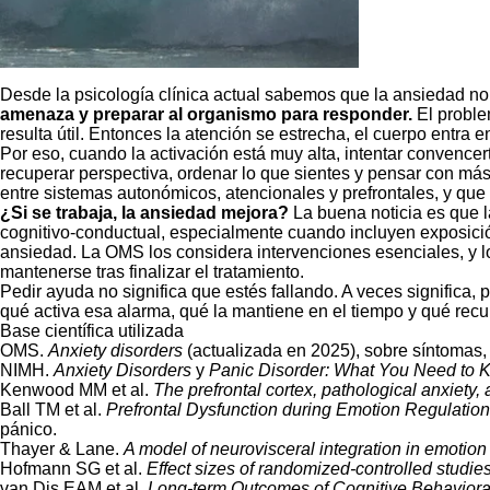
Desde la psicología clínica actual sabemos que la ansiedad n
amenaza y preparar al organismo para responder.
El proble
resulta útil. Entonces la atención se estrecha, el cuerpo entra e
Por eso, cuando la activación está muy alta, intentar convenc
recuperar perspectiva, ordenar lo que sientes y pensar con má
entre sistemas autonómicos, atencionales y prefrontales, y q
¿Si se trabaja, la ansiedad mejora?
La buena noticia es que l
cognitivo-conductual, especialmente cuando incluyen exposició
ansiedad. La OMS los considera intervenciones esenciales, y lo
mantenerse tras finalizar el tratamiento.
Pedir ayuda no significa que estés fallando. A veces significa,
qué activa esa alarma, qué la mantiene en el tiempo y qué recu
Base científica utilizada
OMS.
Anxiety disorders
(actualizada en 2025), sobre síntomas, 
NIMH.
Anxiety Disorders
y
Panic Disorder: What You Need to 
Kenwood MM et al.
The prefrontal cortex, pathological anxiety,
Ball TM et al.
Prefrontal Dysfunction during Emotion Regulation
pánico.
Thayer & Lane.
A model of neurovisceral integration in emotion
Hofmann SG et al.
Effect sizes of randomized-controlled studies
van Dis EAM et al.
Long-term Outcomes of Cognitive Behavioral